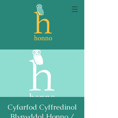
Cyfarfod Cyffredinol
Blynyddol Honno /