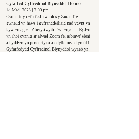
Cyfarfod Cyffredinol Blynyddol Honno
14 Medi 2023 | 2.00 pm
Cynhelir y cyfarfod hwn drwy Zoom i’w 
gwneud yn haws i gyfranddeiliaid nad ydynt yn 
byw yn agos i Aberystwyth i’w fynychu. Rydym 
yn rhoi cynnig ar alwad Zoom fel arbrawf eleni 
a byddwn yn penderfynu a ddylid mynd yn ôl i 
Gyfarfodydd Cyffredinol Blynyddol wyneb yn 
wyneb yn y dyfodol, yn dibynnu ar bresenoldeb 
yn ein cyfarfod Zoom.
We warmly invite you to join us for:
Show More
Share this event