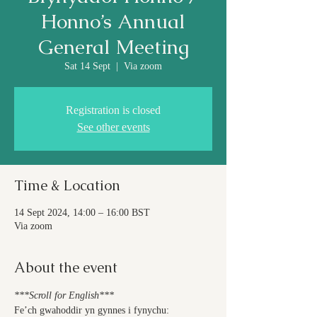
Honno’s Annual
General Meeting
Sat 14 Sept
  |  
Via zoom
Registration is closed
See other events
Time & Location
14 Sept 2024, 14:00 – 16:00 BST
Via zoom
About the event
***Scroll for English***
Fe’ch gwahoddir yn gynnes i fynychu: